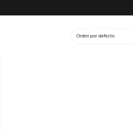
rvicios
Placas Solares GRATIS
Next Sport
Ad
Orden por defecto