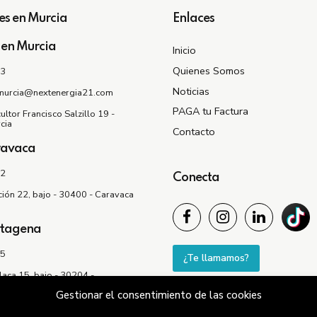
es en Murcia
Enlaces
 en Murcia
Inicio
Quienes Somos
03
Noticias
murcia@nextenergia21.com
PAGA tu Factura
ultor Francisco Salzillo 19 -
cia
Contacto
ravaca
52
Conecta
ción 22, bajo - 30400 - Caravaca
rtagena
35
¿Te llamamos?
laca 15, bajo - 30204 -
Gestionar el consentimiento de las cookies