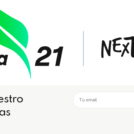
estro
ias