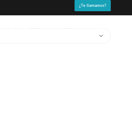
¿Te llamamos?
min de Fincas
Contacto
Pagos en línea