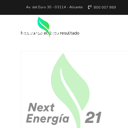
Av. del Euro 30 - 03114 - Alicante
800 007 989
Inicio
Se
Mostrando el único resultado