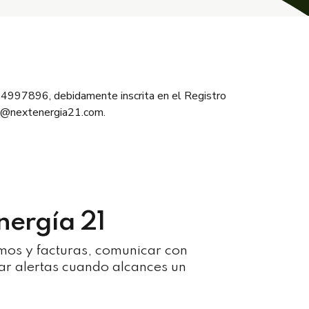
B04997896, debidamente inscrita en el Registro
nfo@nextenergia21.com.
nergía 21
mos y facturas, comunicar con
urar alertas cuando alcances un