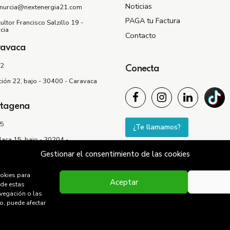
Noticias
murcia@nextenergia21.com
PAGA tu Factura
ultor Francisco Salzillo 19 -
cia
Contacto
ravaca
52
Conecta
ción 22, bajo - 30400 - Caravaca
rtagena
35
¿Te llamamos?
laca 15, bajo - 30204 -
Gestionar el consentimiento de las cookies
ookies para
Aceptar
 de estas
vegación o las
to, puede afectar