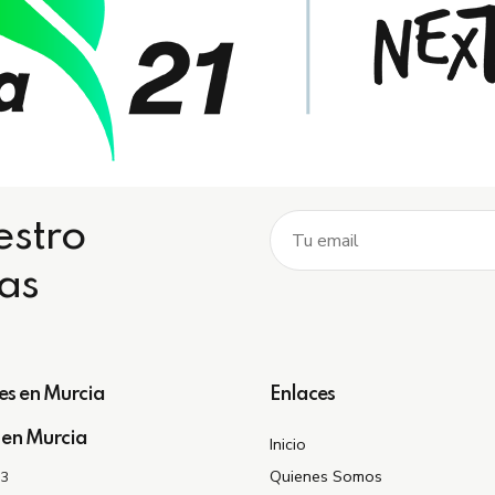
estro
ias
es en Murcia
Enlaces
 en Murcia
Inicio
Quienes Somos
03