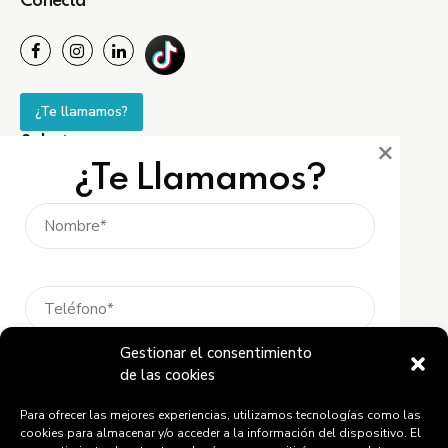
Conecta
¿Te llamamos?
×
Soluciones
¿Te Llamamos?
Tarifa HOGAR
Tarifa NEGOCIO
Tarifa EMPRESA
Tarifa SOLAR
Placas SOLARES
Placas Solares GRATIS
ADMINISTRADORES DE FINCAS
Gestionar el consentimiento
Acepto que NEXT ENERGIA 21 me llame
de las cookies
NEXT con el DEPORTE
para recibir una oferta comercial. Para mayor
información o ejercicio de mis derechos:
Política
Para ofrecer las mejores experiencias, utilizamos tecnologías como las
de Privacidad
cookies para almacenar y/o acceder a la información del dispositivo. El